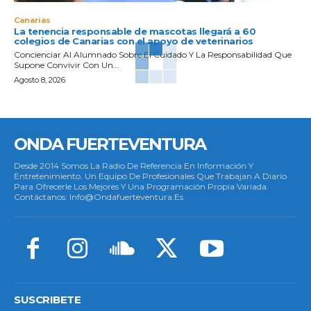
Canarias
La tenencia responsable de mascotas llegará a 60
colegios de Canarias con el apoyo de veterinarios
Concienciar Al Alumnado Sobre El Cuidado Y La Responsabilidad Que
Supone Convivir Con Un...
Agosto 8, 2026
ONDA FUERTEVENTURA
Desde 2014 Somos La Radio De Referencia En Información Y
Entretenimiento. Un Equipo De Profesionales Que Trabajan A Diario
Para Ofrecerle Los Mejores Y Una Programación Propia Variada.
Contáctanos: Info@ondafuerteventura.es
SUSCRIBETE