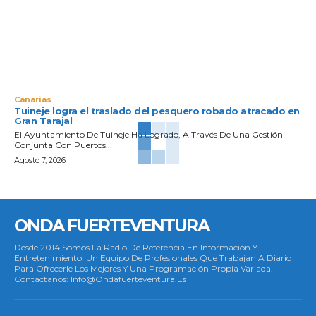
Canarias
Tuineje logra el traslado del pesquero robado atracado en
Gran Tarajal
El Ayuntamiento De Tuineje Ha Logrado, A Través De Una Gestión
Conjunta Con Puertos...
Agosto 7, 2026
ONDA FUERTEVENTURA
Desde 2014 Somos La Radio De Referencia En Información Y
Entretenimiento. Un Equipo De Profesionales Que Trabajan A Diario
Para Ofrecerle Los Mejores Y Una Programación Propia Variada.
Contáctanos: Info@ondafuerteventura.es