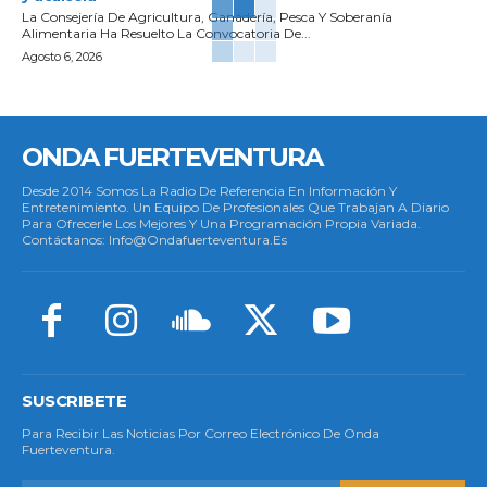
La Consejería De Agricultura, Ganadería, Pesca Y Soberanía
Alimentaria Ha Resuelto La Convocatoria De...
Agosto 6, 2026
ONDA FUERTEVENTURA
Desde 2014 Somos La Radio De Referencia En Información Y
Entretenimiento. Un Equipo De Profesionales Que Trabajan A Diario
Para Ofrecerle Los Mejores Y Una Programación Propia Variada.
Contáctanos: Info@ondafuerteventura.es
SUSCRIBETE
Para Recibir Las Noticias Por Correo Electrónico De Onda
Fuerteventura.