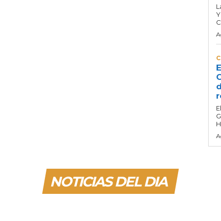
L
Y
C
A
C
E
C
d
r
E
G
H
A
NOTICIAS DEL DIA