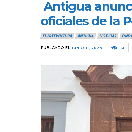
Antigua anuncia
oficiales de la P
FUERTEVENTURA
ANTIGUA
NOTICIAS
ONDA
PUBLCADO EL
JUNIO 11, 2026
124