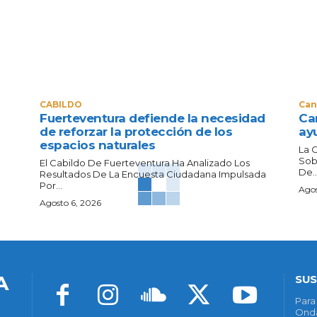
CABILDO
Can
Fuerteventura defiende la necesidad
Can
de reforzar la protección de los
ay
espacios naturales
La 
Sob
El Cabildo De Fuerteventura Ha Analizado Los
De..
Resultados De La Encuesta Ciudadana Impulsada
Por...
Agos
Agosto 6, 2026
A
SUS
Para
Onda