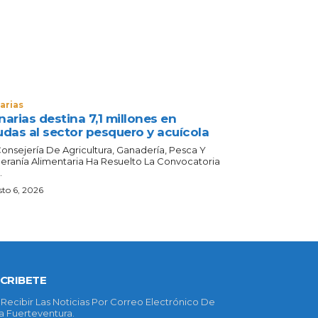
arias
arias destina 7,1 millones en
udas al sector pesquero y acuícola
Consejería De Agricultura, Ganadería, Pesca Y
eranía Alimentaria Ha Resuelto La Convocatoria
.
to 6, 2026
CRIBETE
 Recibir Las Noticias Por Correo Electrónico De
 Fuerteventura.