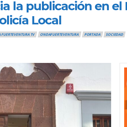
 la publicación en el
olicía Local
 FUERTEVENTURA TV
ONDAFUERTEVENTURA
PORTADA
SOCIEDAD