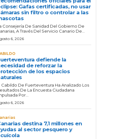
ecomendaciones oficiales para el
clipse: Gafas certificadas, no usar
ámaras sin filtro o controlar a las
mascotas
a Consejería De Sanidad Del Gobierno De
anarias, A Través Del Servicio Canario De...
gosto 6, 2026
ABILDO
uerteventura defiende la
ecesidad de reforzar la
rotección de los espacios
aturales
l Cabildo De Fuerteventura Ha Analizado Los
esultados De La Encuesta Ciudadana
mpulsada Por...
gosto 6, 2026
anarias
anarias destina 7,1 millones en
yudas al sector pesquero y
cuícola