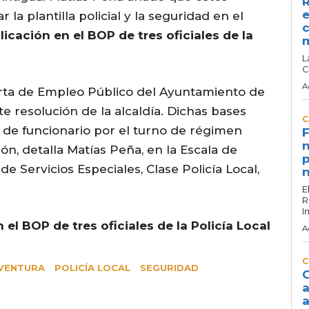
R
e
 la plantilla policial y la seguridad en el
c
icación en el BOP de tres oficiales de la
L
C
A
ferta de Empleo Público del Ayuntamiento de
 resolución de la alcaldía. Dichas bases
C
s de funcionario por el turno de régimen
F
n
n, detalla Matías Peña, en la Escala de
p
e Servicios Especiales, Clase Policía Local,
n
E
R
I
el BOP de tres oficiales de la Policía Local
A
C
VENTURA
POLICÍA LOCAL
SEGURIDAD
C
a
a