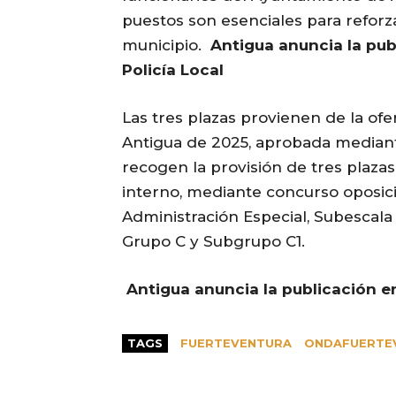
puestos son esenciales para reforzar
municipio.
Antigua anuncia la publ
Policía Local
Las tres plazas provienen de la o
Antigua de 2025, aprobada mediante
recogen la provisión de tres plaza
interno, mediante concurso oposició
Administración Especial, Subescala d
Grupo C y Subgrupo C1.
Antigua anuncia la publicación en 
TAGS
FUERTEVENTURA
ONDAFUERTE