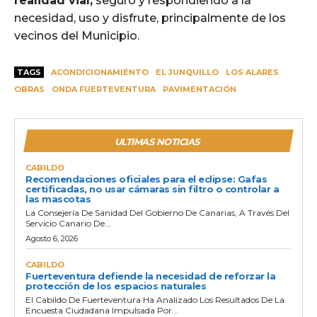
realidad vial,
seguro y respondiendo a la
necesidad, uso y disfrute, principalmente de los
vecinos del Municipio.
TAGS
ACONDICIONAMIENTO
EL JUNQUILLO
LOS ALARES
OBRAS
ONDA FUERTEVENTURA
PAVIMENTACIÓN
ULTIMAS NOTICIAS
CABILDO
Recomendaciones oficiales para el eclipse: Gafas
certificadas, no usar cámaras sin filtro o controlar a
las mascotas
La Consejería De Sanidad Del Gobierno De Canarias, A Través Del
Servicio Canario De...
Agosto 6, 2026
CABILDO
Fuerteventura defiende la necesidad de reforzar la
protección de los espacios naturales
El Cabildo De Fuerteventura Ha Analizado Los Resultados De La
Encuesta Ciudadana Impulsada Por...