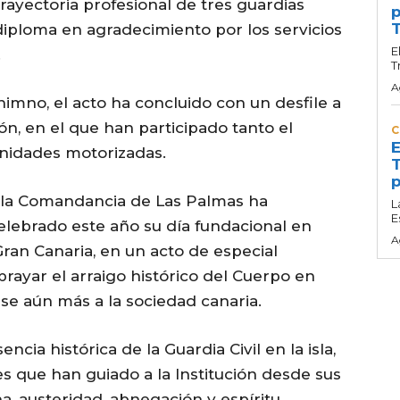
rayectoria profesional de tres guardias
p
T
diploma en agradecimiento por los servicios
E
.
T
A
himno, el acto ha concluido con un desfile a
ión, en el que han participado tanto el
C
E
nidades motorizadas.
T
p
e la Comandancia de Las Palmas ha
L
E
celebrado este año su día fundacional en
A
Gran Canaria, en un acto de especial
rayar el arraigo histórico del Cuerpo en
se aún más a la sociedad canaria.
cia histórica de la Guardia Civil en la isla,
res que han guiado a la Institución desde sus
lina, austeridad, abnegación y espíritu