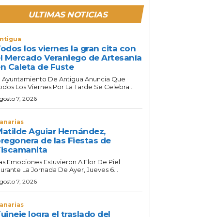
ULTIMAS NOTICIAS
ntigua
odos los viernes la gran cita con
l Mercado Veraniego de Artesanía
n Caleta de Fuste
l Ayuntamiento De Antigua Anuncia Que
odos Los Viernes Por La Tarde Se Celebra...
gosto 7, 2026
anarias
atilde Aguiar Hernández,
regonera de las Fiestas de
iscamanita
as Emociones Estuvieron A Flor De Piel
urante La Jornada De Ayer, Jueves 6...
gosto 7, 2026
anarias
uineje logra el traslado del