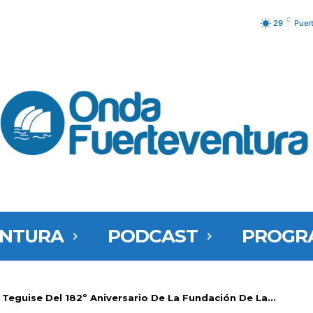
C
29
Puer
ENTURA
PODCAST
PROGR
eguise Del 182º Aniversario De La Fundación De La...