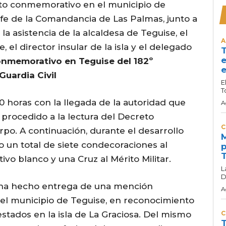
cto conmemorativo en el municipio de
jefe de la Comandancia de Las Palmas, junto a
la asistencia de la alcaldesa de Teguise, el
A
 el director insular de la isla y el delegado
T
e
nmemorativo en Teguise del 182º
e
Guardia Civil
E
T
0 horas con la llegada de la autoridad que
A
a procedido a la lectura del Decreto
C
rpo. A continuación, durante el desarrollo
M
o un total de siete condecoraciones al
p
T
tivo blanco y una Cruz al Mérito Militar.
L
D
 ha hecho entrega de una mención
A
 del municipio de Teguise, en reconocimiento
estados en la isla de La Graciosa. Del mismo
C
T