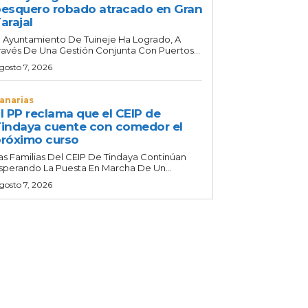
esquero robado atracado en Gran
arajal
l Ayuntamiento De Tuineje Ha Logrado, A
ravés De Una Gestión Conjunta Con Puertos...
gosto 7, 2026
anarias
l PP reclama que el CEIP de
indaya cuente con comedor el
róximo curso
as Familias Del CEIP De Tindaya Continúan
sperando La Puesta En Marcha De Un...
gosto 7, 2026