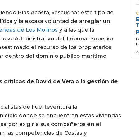
iendo Blas Acosta, «escuchar este tipo de
C
E
lítica y la escasa voluntad de arreglar un
T
iendas de Los Molinos
y a las que la
p
cioso-Administrativo del Tribunal Superior
L
E
esestimado el recurso de los propietarios
A
ar dentro del dominio público marítimo
s críticas de David de Vera a la gestión de
cialistas de Fuerteventura la
nicipio donde se encuentran estas viviendas
pasa por exigir a sus compañeros en el
n las competencias de Costas y