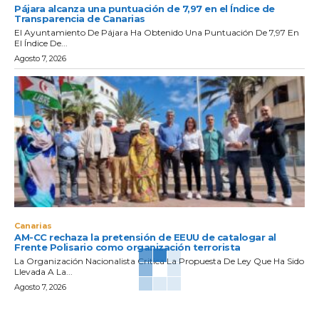
Pájara alcanza una puntuación de 7,97 en el Índice de
Transparencia de Canarias
El Ayuntamiento De Pájara Ha Obtenido Una Puntuación De 7,97 En
El Índice De...
Agosto 7, 2026
Canarias
AM-CC rechaza la pretensión de EEUU de catalogar al
Frente Polisario como organización terrorista
La Organización Nacionalista Critica La Propuesta De Ley Que Ha Sido
Llevada A La...
Agosto 7, 2026