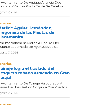
l Ayuntamiento De Antigua Anuncia Que
odos Los Viernes Por La Tarde Se Celebra...
gosto 7, 2026
anarias
atilde Aguiar Hernández,
regonera de las Fiestas de
iscamanita
as Emociones Estuvieron A Flor De Piel
urante La Jornada De Ayer, Jueves 6...
gosto 7, 2026
anarias
uineje logra el traslado del
esquero robado atracado en Gran
arajal
l Ayuntamiento De Tuineje Ha Logrado, A
ravés De Una Gestión Conjunta Con Puertos...
gosto 7, 2026
anarias