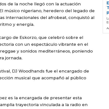
E
s de la noche llegó con la actuación
T
 El músico nigeriano, heredero del legado de
p
ras internacionales del afrobeat, conquistó al
L
E
ritmo y energía.
A
a cargo de Eskorzo, que celebró sobre el
ectoria con un espectáculo vibrante en el
, reggae y sonidos mediterráneos, poniendo
ra jornada.
festival, DJ Woodhands fue el encargado de
ección musical que acompañó al público
pez es la encargada de presentar esta
mplia trayectoria vinculada a la radio en