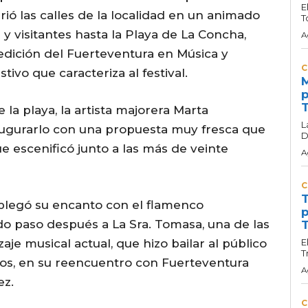
E
ió las calles de la localidad en un animado
T
y visitantes hasta la Playa de La Concha,
A
edición del Fuerteventura en Música y
C
ivo que caracteriza al festival.
M
p
T
 la playa, la artista majorera Marta
L
augurarlo con una propuesta muy fresca que
D
 escenificó junto a las más de veinte
A
C
T
splegó su encanto con el flamenco
p
do paso después a La Sra. Tomasa, una de las
T
e musical actual, que hizo bailar al público
E
T
tmos, en su reencuentro con Fuerteventura
A
ez.
C