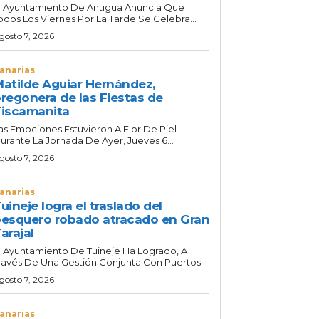
l Ayuntamiento De Antigua Anuncia Que
odos Los Viernes Por La Tarde Se Celebra...
gosto 7, 2026
anarias
atilde Aguiar Hernández,
regonera de las Fiestas de
iscamanita
as Emociones Estuvieron A Flor De Piel
urante La Jornada De Ayer, Jueves 6...
gosto 7, 2026
anarias
uineje logra el traslado del
esquero robado atracado en Gran
arajal
l Ayuntamiento De Tuineje Ha Logrado, A
ravés De Una Gestión Conjunta Con Puertos...
gosto 7, 2026
anarias