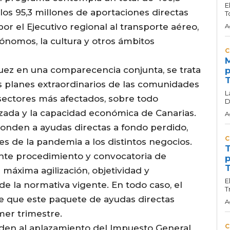
E
los 95,3 millones de aportaciones directas
T
r el Ejecutivo regional al transporte aéreo,
A
tónomos, la cultura y otros ámbitos
C
M
ez en una comparecencia conjunta, se trata
p
T
os planes extraordinarios de las comunidades
L
ectores más afectados, sobre todo
D
izada y la capacidad económica de Canarias.
A
ponden a ayudas directas a fondo perdido,
C
es de la pandemia a los distintos negocios.
T
iente procedimiento y convocatoria de
p
T
 máxima agilización, objetividad y
E
de la normativa vigente. En todo caso, el
T
e que este paquete de ayudas directas
A
mer trimestre.
C
nden al aplazamiento del Impuesto General