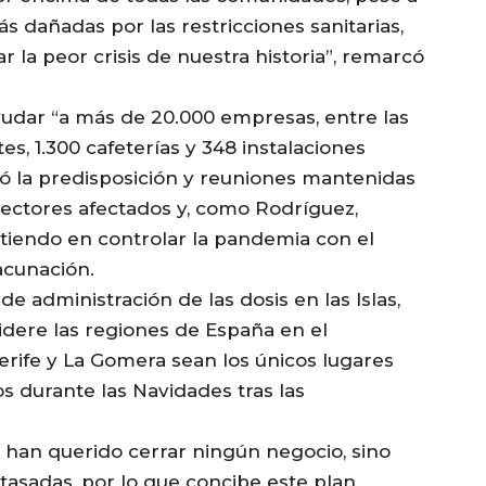
 dañadas por las restricciones sanitarias,
ar la peor crisis de nuestra historia”, remarcó
udar “a más de 20.000 empresas, entre las
s, 1.300 cafeterías y 348 instalaciones
ió la predisposición y reuniones mantenidas
sectores afectados y, como Rodríguez,
istiendo en controlar la pandemia con el
acunación.
e administración de las dosis en las Islas,
idere las regiones de España en el
rife y La Gomera sean los únicos lugares
s durante las Navidades tras las
a han querido cerrar ningún negocio, sino
 tasadas, por lo que concibe este plan