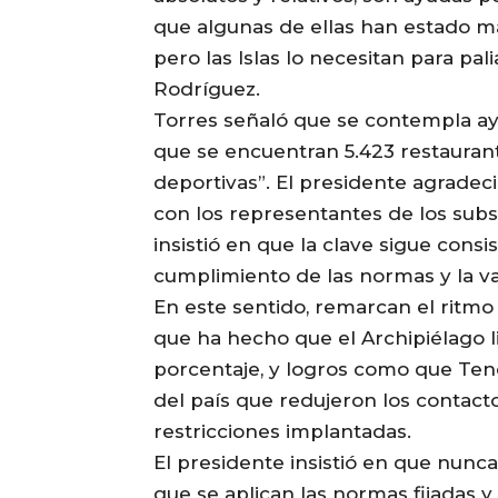
que algunas de ellas han estado más
pero las Islas lo necesitan para pali
Rodríguez.
Torres señaló que se contempla ay
que se encuentran 5.423 restaurante
deportivas”. El presidente agradec
con los representantes de los sub
insistió en que la clave sigue cons
cumplimiento de las normas y la v
En este sentido, remarcan el ritmo d
que ha hecho que el Archipiélago l
porcentaje, y logros como que Tene
del país que redujeron los contacto
restricciones implantadas.
El presidente insistió en que nunc
que se aplican las normas fijadas y