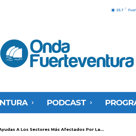
C
25.7
Puer
ENTURA
PODCAST
PROGR
 Ayudas A Los Sectores Más Afectados Por La...