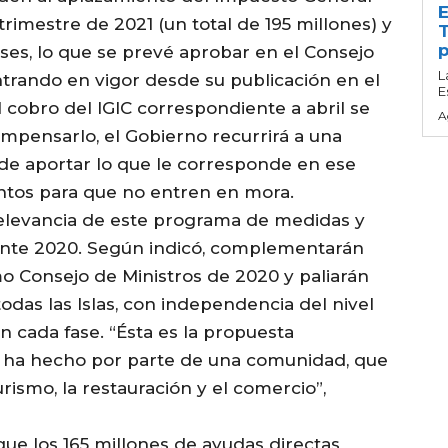
E
trimestre de 2021 (un total de 195 millones) y
T
p
ses, lo que se prevé aprobar en el Consejo
L
trando en vigor desde su publicación en el
E
l cobro del IGIC correspondiente a abril se
A
ompensarlo, el Gobierno recurrirá a una
r de aportar lo que le corresponde en ese
entos para que no entren en mora.
 relevancia de este programa de medidas y
rante 2020. Según indicó, complementarán
imo Consejo de Ministros de 2020 y paliarán
todas las Islas, con independencia del nivel
n cada fase. “Ésta es la propuesta
 ha hecho por parte de una comunidad, que
rismo, la restauración y el comercio”,
ue los 165 millones de ayudas directas