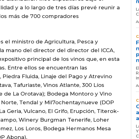
lidad y a lo largo de tres días prevé reunir a
L
C
ellos más de 700 compradores
A
C
s el ministro de Agricultura, Pesca y
F
n
 la mano del director del director del ICCA,
p
expositivo principal de los vinos que, en esta
n
s. Entre ellos se encuentran las
E
R
Piedra Fluida, Linaje del Pago y Atrevino
I
ava, Tafuriaste, Vinos Atlante, 300 Líos
A
le de La Orotava); Bodega Montoro y Vino
C
a Norte, Tendal y Mil7ochentaynueve (DOP
C
 Geria, Vulcano, El Grifo, Erupción, Titerok-
a
a
Ocampo, Winery Burgman Tenerife, Loher
L
ómez, Los Loros, Bodega Hermanos Mesa
Y
C
OP Abona).