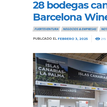
28 bodegas cana
Barcelona Win
FUERTEVENTURA
NEGOCIOS & EMPRESAS
NOT
PUBLCADO EL
FEBRERO 3, 2025
215