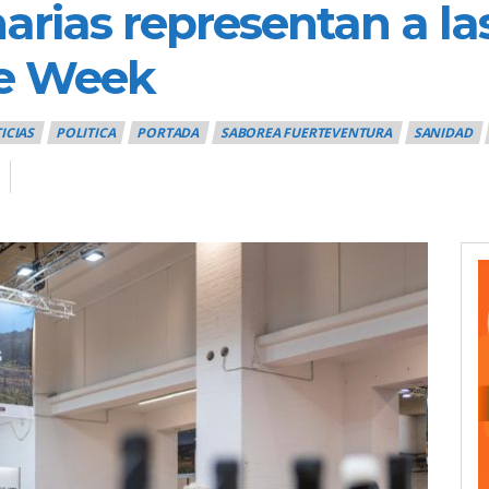
rias representan a las
e Week
ICIAS
POLITICA
PORTADA
SABOREA FUERTEVENTURA
SANIDAD