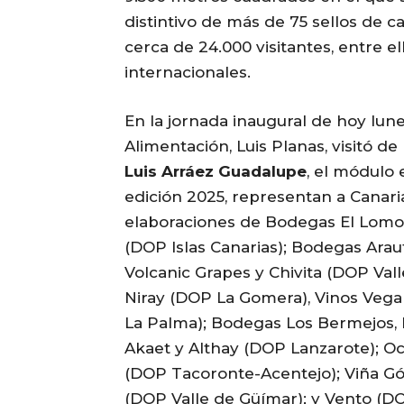
distintivo de más de 75 sellos de ca
cerca de 24.000 visitantes, entre 
internacionales.
En la jornada inaugural de hoy lune
Alimentación, Luis Planas, visitó de
Luis Arráez Guadalupe
, el módulo 
edición 2025, representan a Canaria
elaboraciones de Bodegas El Lomo, 
(DOP Islas Canarias); Bodegas Araut
Volcanic Grapes y Chivita (DOP Val
Niray (DOP La Gomera), Vinos Veg
La Palma); Bodegas Los Bermejos, La
Akaet y Althay (DOP Lanzarote); 
(DOP Tacoronte-Acentejo); Viña G
(DOP Valle de Güímar); y Vento (D