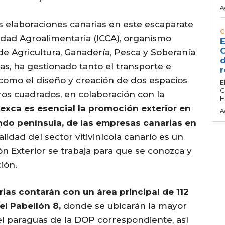
A
as elaboraciones canarias en este escaparate
C
lidad Agroalimentaria (ICCA), organismo
E
C
de Agricultura, Ganadería, Pesca y Soberanía
d
as, ha gestionado tanto el transporte e
r
como el diseño y creación de dos espacios
E
G
ros cuadrados, en colaboración con la
H
exca es esencial la promoción exterior en
A
ndo península, de las empresas canarias en
alidad del sector vitivinícola canario es un
 Exterior se trabaja para que se conozca y
ión.
ias contarán con un área principal de 112
l Pabellón 8,
donde se ubicarán la mayor
o el paraguas de la DOP correspondiente, así