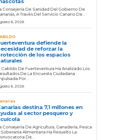
mascotas
a Consejería De Sanidad Del Gobierno De
anarias, A Través Del Servicio Canario De...
gosto 6, 2026
ABILDO
uerteventura defiende la
ecesidad de reforzar la
rotección de los espacios
aturales
l Cabildo De Fuerteventura Ha Analizado Los
esultados De La Encuesta Ciudadana
mpulsada Por...
gosto 6, 2026
anarias
anarias destina 7,1 millones en
yudas al sector pesquero y
cuícola
a Consejería De Agricultura, Ganadería, Pesca
 Soberanía Alimentaria Ha Resuelto La
onvocatoria De...