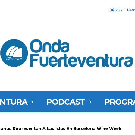
C
26.7
Puer
ENTURA
PODCAST
PROGR
rias Representan A Las Islas En Barcelona Wine Week