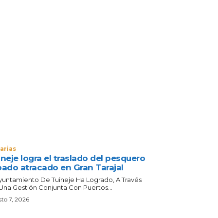
arias
neje logra el traslado del pesquero
bado atracado en Gran Tarajal
Ayuntamiento De Tuineje Ha Logrado, A Través
Una Gestión Conjunta Con Puertos...
to 7, 2026