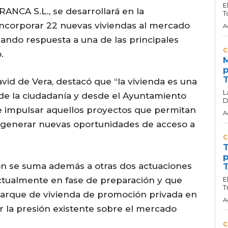
E
ANCA S.L., se desarrollará en la
T
 incorporar 22 nuevas viviendas al mercado
A
 dando respuesta a una de las principales
C
o.
M
p
T
avid de Vera, destacó que “la vivienda es una
L
 de la ciudadanía y desde el Ayuntamiento
D
 e impulsar aquellos proyectos que permitan
A
 y generar nuevas oportunidades de acceso a
C
T
p
ón se suma además a otras dos actuaciones
T
ctualmente en fase de preparación y que
E
T
parque de vivienda de promoción privada en
A
ar la presión existente sobre el mercado
C