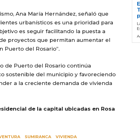
E
T
anismo, Ana María Hernández, señaló que
p
edientes urbanísticos es una prioridad para
L
E
etivo es seguir facilitando la puesta a
A
n de proyectos que permitan aumentar el
n Puerto del Rosario”.
o de Puerto del Rosario continúa
co sostenible del municipio y favoreciendo
onder a la creciente demanda de vivienda
sidencial de la capital ubicadas en Rosa
VENTURA
SUMIRANCA
VIVIENDA