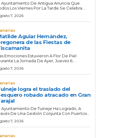
l Ayuntamiento De Antigua Anuncia Que
odos Los Viernes Por La Tarde Se Celebra...
gosto 7, 2026
anarias
atilde Aguiar Hernández,
regonera de las Fiestas de
iscamanita
as Emociones Estuvieron A Flor De Piel
urante La Jornada De Ayer, Jueves 6...
gosto 7, 2026
anarias
uineje logra el traslado del
esquero robado atracado en Gran
arajal
l Ayuntamiento De Tuineje Ha Logrado, A
ravés De Una Gestión Conjunta Con Puertos...
gosto 7, 2026
anarias