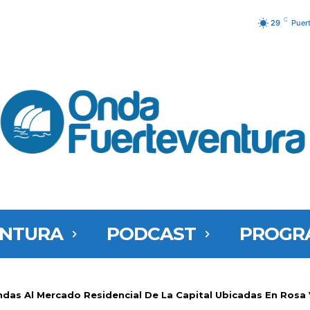
C
29
Puer
ENTURA
PODCAST
PROGR
ndas Al Mercado Residencial De La Capital Ubicadas En Rosa 