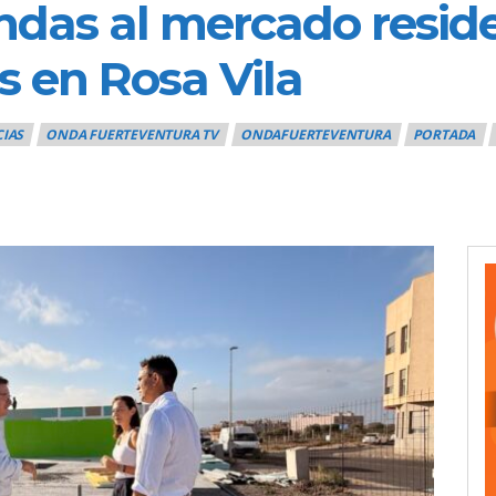
ndas al mercado reside
s en Rosa Vila
CIAS
ONDA FUERTEVENTURA TV
ONDAFUERTEVENTURA
PORTADA