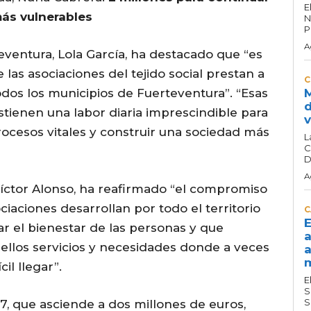
E
más vulnerables
N
P
A
eventura, Lola García, ha destacado que “es
 las asociaciones del tejido social prestan a
C
dos los municipios de Fuerteventura”. “Esas
M
d
sostienen una labor diaria imprescindible para
v
ocesos vitales y construir una sociedad más
L
C
D
A
 Víctor Alonso, ha reafirmado “el compromiso
ciaciones desarrollan por todo el territorio
C
E
ar el bienestar de las personas y que
a
ellos servicios y necesidades donde a veces
a
m
cil llegar”.
E
S
S
7, que asciende a dos millones de euros,