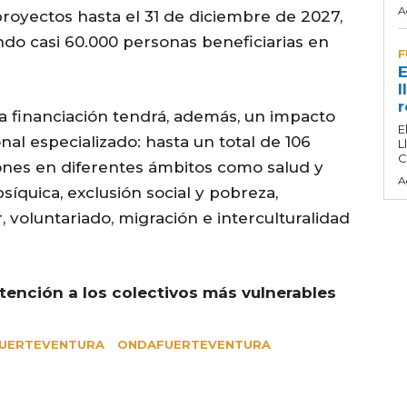
A
 proyectos hasta el 31 de diciembre de 2027,
ndo casi 60.000 personas beneficiarias en
F
E
l
r
la financiación tendrá, además, un impacto
E
nal especializado: hasta un total de 106
L
C
iones en diferentes ámbitos como salud y
A
síquica, exclusión social y pobreza,
 voluntariado, migración e interculturalidad
atención a los colectivos más vulnerables
UERTEVENTURA
ONDAFUERTEVENTURA