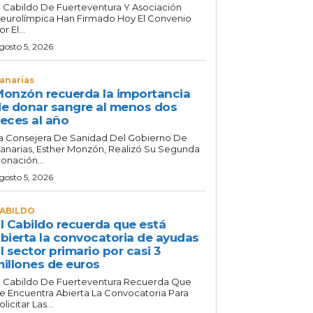
l Cabildo De Fuerteventura Y Asociación
eurolímpica Han Firmado Hoy El Convenio
or El...
gosto 5, 2026
anarias
onzón recuerda la importancia
e donar sangre al menos dos
eces al año
a Consejera De Sanidad Del Gobierno De
anarias, Esther Monzón, Realizó Su Segunda
onación...
gosto 5, 2026
ABILDO
l Cabildo recuerda que está
bierta la convocatoria de ayudas
l sector primario por casi 3
illones de euros
l Cabildo De Fuerteventura Recuerda Que
e Encuentra Abierta La Convocatoria Para
olicitar Las...