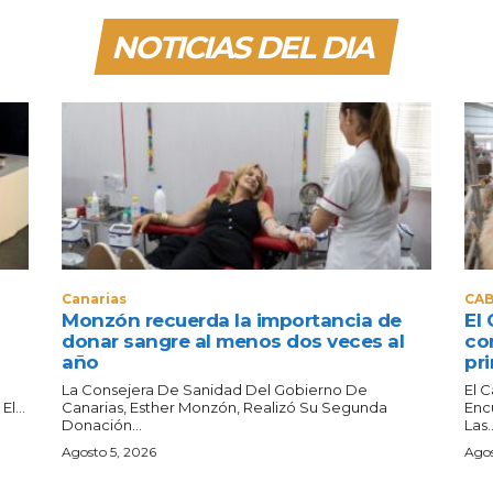
NOTICIAS DEL DIA
Canarias
CAB
Monzón recuerda la importancia de
El 
donar sangre al menos dos veces al
co
año
pri
La Consejera De Sanidad Del Gobierno De
El 
l...
Canarias, Esther Monzón, Realizó Su Segunda
Enc
Donación...
Las..
Agosto 5, 2026
Agos