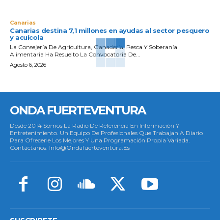
Canarias
Canarias destina 7,1 millones en ayudas al sector pesquero
y acuícola
La Consejería De Agricultura, Ganadería, Pesca Y Soberanía
Alimentaria Ha Resuelto La Convocatoria De...
Agosto 6, 2026
ONDA FUERTEVENTURA
Desde 2014 Somos La Radio De Referencia En Información Y
Entretenimiento. Un Equipo De Profesionales Que Trabajan A Diario
Para Ofrecerle Los Mejores Y Una Programación Propia Variada.
Contáctanos: Info@ondafuerteventura.es