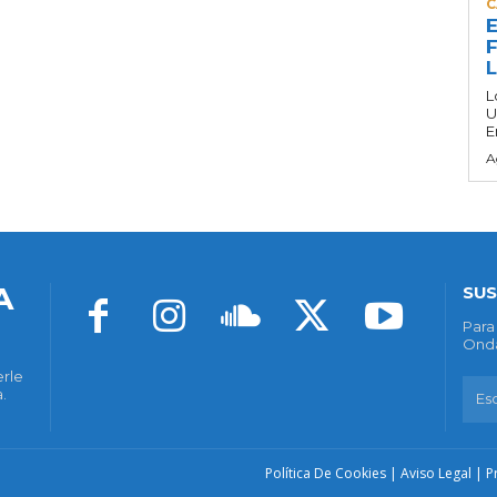
C
E
F
L
U
E
A
A
SUS
Para
Onda
erle
.
Política De Cookies
|
Aviso Legal
|
P