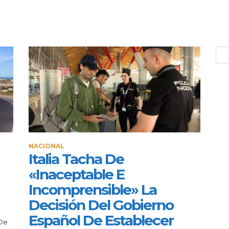
NACIONAL
Italia Tacha De
«inaceptable E
Incomprensible» La
Decisión Del Gobierno
Español De Establecer
 De