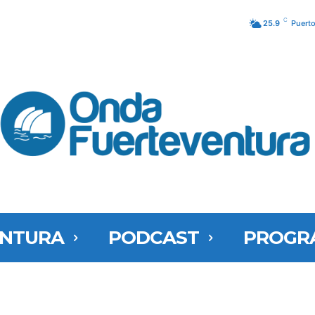
C
25.9
Puerto
ENTURA
PODCAST
PROGR