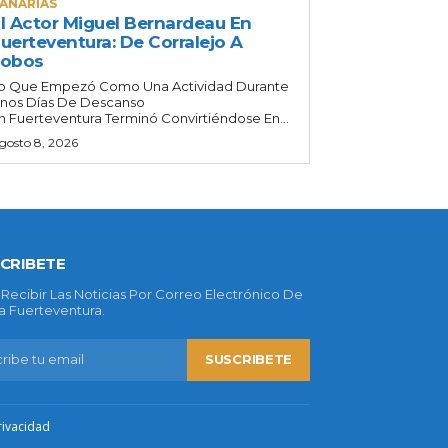
ANARIAS
l Actor Miguel Bernardeau En
uerteventura: De Corralejo A
Lobos
o Que Empezó Como Una Actividad Durante
nos Días De Descanso
n Fuerteventura Terminó Convirtiéndose En...
gosto 8, 2026
CRIBETE
 Recibir Las Noticias Por Correo Electrónico De
 Fuerteventura.
SUSCRIBETE
rivacidad