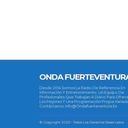
ONDA FUERTEVENTUR
Desde 2014 Somos La Radio De Referencia En
Información Y Entretenimiento. Un Equipo De
Profesionales Que Trabajan A Diario Para Ofrec
Los Mejores Y Una Programación Propia Variada
Contáctanos: Info@ondafuerteventura.es
© Copyright 2023 - Todos Los Derechos Reservados.