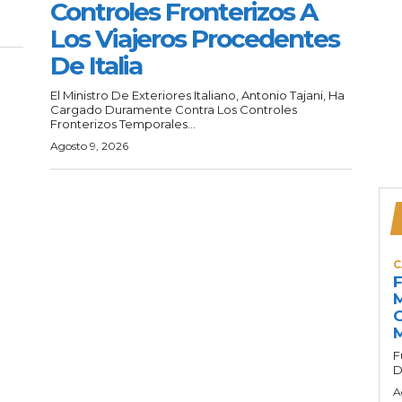
Controles Fronterizos A
Los Viajeros Procedentes
De Italia
El Ministro De Exteriores Italiano, Antonio Tajani, Ha
Cargado Duramente Contra Los Controles
Fronterizos Temporales...
Agosto 9, 2026
C
F
M
G
M
F
D
A