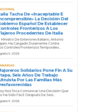
ACIONAL
talia Tacha De «inaceptable E
ncomprensible» La Decisión Del
obierno Español De Establecer
ontroles Fronterizos A Los
iajeros Procedentes De Italia
l Ministro De Exteriores Italiano, Antonio
ajani, Ha Cargado Duramente Contra
os Controles Fronterizos Temporales...
gosto 9, 2026
ANARIAS
ajoreros Solidarios Pone Fin A Su
tapa, Seis Años De Trabajo
ltruista Por Las Familias Más
esfavorecidas
oy Nos Toca Comunicar Una Decisión Que
o Ha Sido Fácil: Después De Seis...
gosto 9, 2026