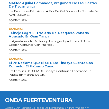
Matilde Aguiar Hernández, Pregonera De Las Fiestas
De Tiscamanita
Las Emociones Estuvieron A Flor De Piel Durante La Jornada De
Ayer, Jueves 6...
Agosto 7, 2026
CANARIAS
Tuineje Logra El Traslado Del Pesquero Robado
Atracado En Gran Tarajal
El Ayuntamiento De Tuineje Ha Logrado, A Través De Una
Gestión Conjunta Con Puertos...
Agosto 7, 2026
CANARIAS
El PP Reclama Que El CEIP De Tindaya Cuente Con
Comedor El Próximo Curso
Las Familias Del CEIP De Tindaya Continúan Esperando La
Puesta En Marcha De Un...
Agosto 7, 2026
ONDA FUERTEVENTURA
Desde 2014 Somos La Radio De Referencia En Información Y