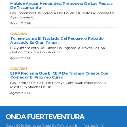
Matilde Aguiar Hernández, Pregonera De Las Fiestas
De Tiscamanita
Las Emociones Estuvieron A Flor De Piel Durante La Jornada De
Ayer, Jueves 6...
Agosto 7, 2026
CANARIAS
Tuineje Logra El Traslado Del Pesquero Robado
Atracado En Gran Tarajal
El Ayuntamiento De Tuineje Ha Logrado, A Través De Una
Gestión Conjunta Con Puertos...
Agosto 7, 2026
CANARIAS
El PP Reclama Que El CEIP De Tindaya Cuente Con
Comedor El Próximo Curso
Las Familias Del CEIP De Tindaya Continúan Esperando La
Puesta En Marcha De Un...
Agosto 7, 2026
ONDA FUERTEVENTURA
Desde 2014 Somos La Radio De Referencia En Información Y