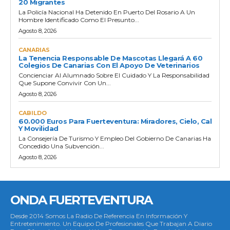
20 Migrantes
La Policía Nacional Ha Detenido En Puerto Del Rosario A Un
Hombre Identificado Como El Presunto...
Agosto 8, 2026
CANARIAS
La Tenencia Responsable De Mascotas Llegará A 60
Colegios De Canarias Con El Apoyo De Veterinarios
Concienciar Al Alumnado Sobre El Cuidado Y La Responsabilidad
Que Supone Convivir Con Un...
Agosto 8, 2026
CABILDO
60.000 Euros Para Fuerteventura: Miradores, Cielo, Cal
Y Movilidad
La Consejería De Turismo Y Empleo Del Gobierno De Canarias Ha
Concedido Una Subvención...
Agosto 8, 2026
ONDA FUERTEVENTURA
Desde 2014 Somos La Radio De Referencia En Información Y
Entretenimiento. Un Equipo De Profesionales Que Trabajan A Diario