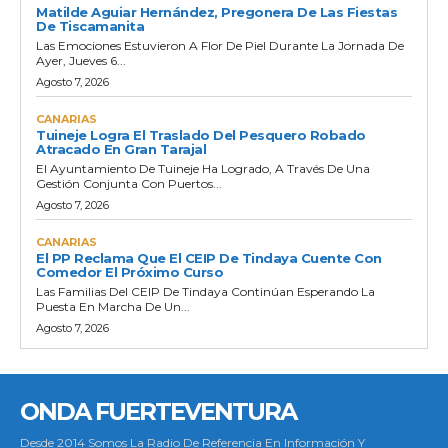
Matilde Aguiar Hernández, Pregonera De Las Fiestas
De Tiscamanita
Las Emociones Estuvieron A Flor De Piel Durante La Jornada De
Ayer, Jueves 6...
Agosto 7, 2026
CANARIAS
Tuineje Logra El Traslado Del Pesquero Robado
Atracado En Gran Tarajal
El Ayuntamiento De Tuineje Ha Logrado, A Través De Una
Gestión Conjunta Con Puertos...
Agosto 7, 2026
CANARIAS
El PP Reclama Que El CEIP De Tindaya Cuente Con
Comedor El Próximo Curso
Las Familias Del CEIP De Tindaya Continúan Esperando La
Puesta En Marcha De Un...
Agosto 7, 2026
ONDA FUERTEVENTURA
Desde 2014 Somos La Radio De Referencia En Información Y