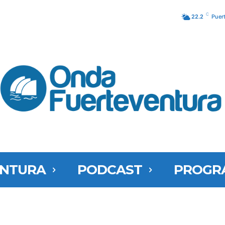
C
22.2
Puer
ENTURA
PODCAST
PROGR