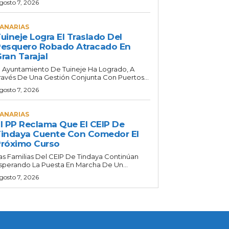
gosto 7, 2026
ANARIAS
uineje Logra El Traslado Del
esquero Robado Atracado En
ran Tarajal
l Ayuntamiento De Tuineje Ha Logrado, A
ravés De Una Gestión Conjunta Con Puertos...
gosto 7, 2026
ANARIAS
l PP Reclama Que El CEIP De
indaya Cuente Con Comedor El
róximo Curso
as Familias Del CEIP De Tindaya Continúan
sperando La Puesta En Marcha De Un...
gosto 7, 2026