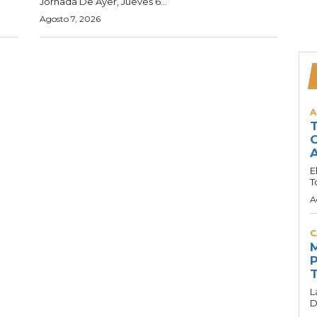
Jornada De Ayer, Jueves 6...
Agosto 7, 2026
A
T
C
A
E
T
A
C
M
P
T
L
D