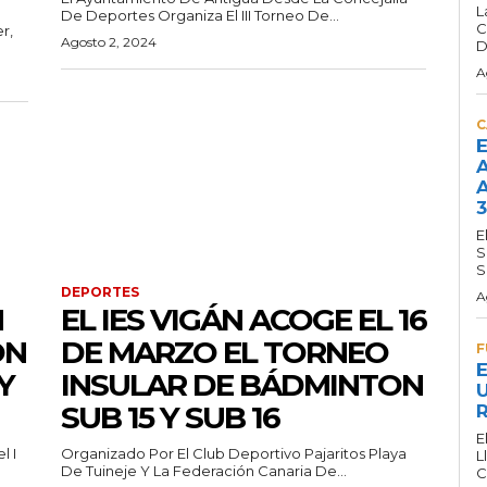
L
De Deportes Organiza El III Torneo De...
C
r,
Agosto 2, 2024
D
A
C
E
A
A
3
E
S
S
DEPORTES
A
N
EL IES VIGÁN ACOGE EL 16
ÓN
DE MARZO EL TORNEO
F
E
Y
INSULAR DE BÁDMINTON
U
SUB 15 Y SUB 16
R
E
l I
Organizado Por El Club Deportivo Pajaritos Playa
L
De Tuineje Y La Federación Canaria De...
C