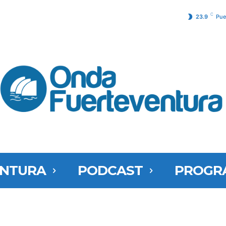
C
23.9
Pue
ENTURA
PODCAST
PROGR