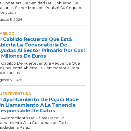
a Consejera De Sanidad Del Gobierno De
anarias, Esther Monzón, Realizó Su Segunda
onación...
gosto 5, 2026
ABILDO
l Cabildo Recuerda Que Está
bierta La Convocatoria De
yudas Al Sector Primario Por Casi
 Millones De Euros
l Cabildo De Fuerteventura Recuerda Que
e Encuentra Abierta La Convocatoria Para
olicitar Las...
gosto 5, 2026
UERTEVENTURA
l Ayuntamiento De Pájara Hace
n Llamamiento A La Tenencia
esponsable De Gatos
l Ayuntamiento De Pájara Hace Un
lamamiento A La Colaboración De La
iudadanía Para...