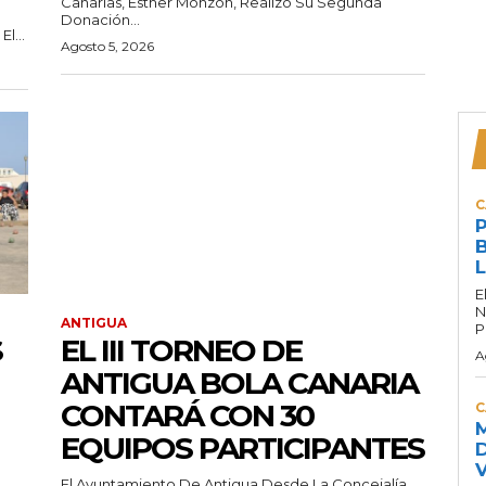
Canarias, Esther Monzón, Realizó Su Segunda
Donación...
l...
Agosto 5, 2026
C
P
B
L
E
N
ANTIGUA
P
S
EL III TORNEO DE
A
ANTIGUA BOLA CANARIA
CONTARÁ CON 30
C
M
EQUIPOS PARTICIPANTES
D
V
El Ayuntamiento De Antigua Desde La Concejalía