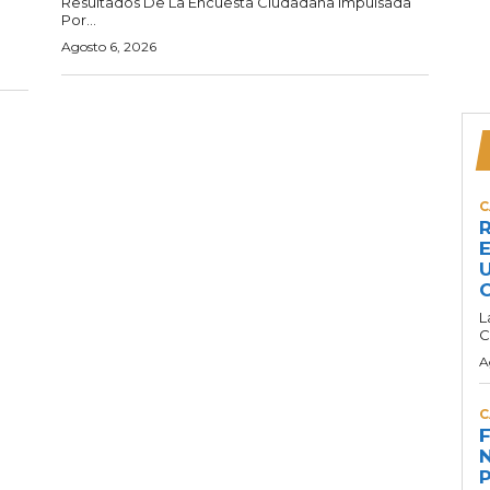
Resultados De La Encuesta Ciudadana Impulsada
Por...
Agosto 6, 2026
C
R
E
U
C
L
C
A
C
F
N
P