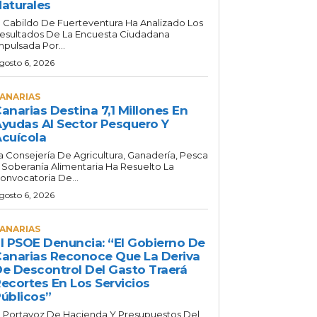
aturales
l Cabildo De Fuerteventura Ha Analizado Los
esultados De La Encuesta Ciudadana
mpulsada Por...
gosto 6, 2026
ANARIAS
anarias Destina 7,1 Millones En
yudas Al Sector Pesquero Y
cuícola
a Consejería De Agricultura, Ganadería, Pesca
 Soberanía Alimentaria Ha Resuelto La
onvocatoria De...
gosto 6, 2026
ANARIAS
l PSOE Denuncia: “El Gobierno De
anarias Reconoce Que La Deriva
e Descontrol Del Gasto Traerá
ecortes En Los Servicios
úblicos”
l Portavoz De Hacienda Y Presupuestos Del