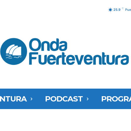
C
25.9
Pue
ENTURA
PODCAST
PROGR