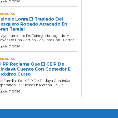
gosto 7, 2026
ANARIAS
uineje Logra El Traslado Del
esquero Robado Atracado En
ran Tarajal
l Ayuntamiento De Tuineje Ha Logrado, A
ravés De Una Gestión Conjunta Con Puertos...
gosto 7, 2026
ANARIAS
l PP Reclama Que El CEIP De
indaya Cuente Con Comedor El
róximo Curso
as Familias Del CEIP De Tindaya Continúan
sperando La Puesta En Marcha De Un...
gosto 7, 2026