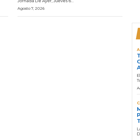
Jornada De Ayer, Jueves 6...
Agosto 7, 2026
A
T
C
A
E
T
A
C
M
P
T
L
D