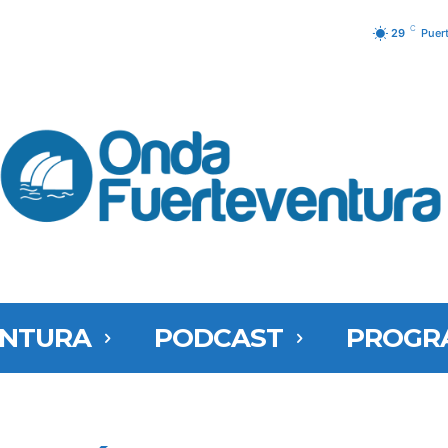
C
29
Puer
ENTURA
PODCAST
PROGR