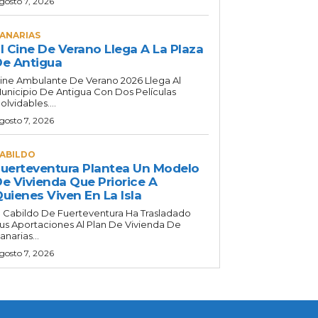
gosto 7, 2026
ANARIAS
l Cine De Verano Llega A La Plaza
e Antigua
ine Ambulante De Verano 2026 Llega Al
unicipio De Antigua Con Dos Películas
nolvidables....
gosto 7, 2026
ABILDO
uerteventura Plantea Un Modelo
e Vivienda Que Priorice A
uienes Viven En La Isla
l Cabildo De Fuerteventura Ha Trasladado
us Aportaciones Al Plan De Vivienda De
anarias...
gosto 7, 2026