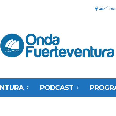
C
28.7
Puer
ENTURA
PODCAST
PROGR