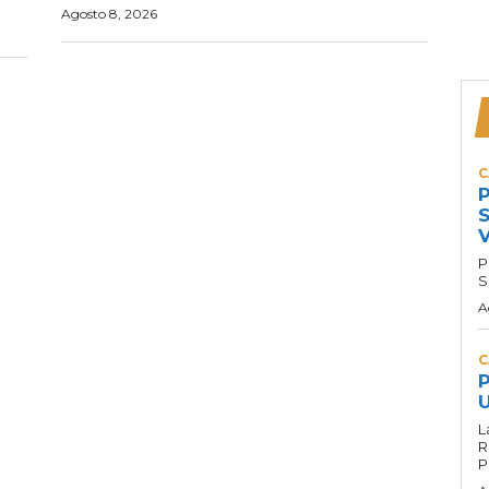
Agosto 8, 2026
C
P
S
P
S
A
C
P
U
L
R
P