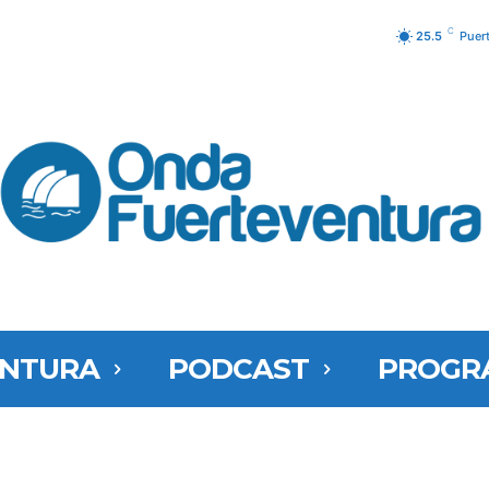
C
25.5
Puer
ENTURA
PODCAST
PROGR