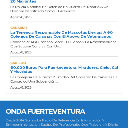
20 Migrantes
La Policía Nacional Ha Detenido En Puerto Del Rosario A Un
Hombre Identificado Como El Presunto...
Agosto 8, 2026
CANARIAS
La Tenencia Responsable De Mascotas Llegará A 60
Colegios De Canarias Con El Apoyo De Veterinarios
Concienciar Al Alumnado Sobre El Cuidado Y La Responsabilidad
Que Supone Convivir Con Un...
Agosto 8, 2026
CABILDO
60.000 Euros Para Fuerteventura: Miradores, Cielo, Cal
Y Movilidad
La Consejería De Turismo Y Empleo Del Gobierno De Canarias Ha
Concedido Una Subvención...
Agosto 8, 2026
ONDA FUERTEVENTURA
Desde 2014 Somos La Radio De Referencia En Información Y
Entretenimiento. Un Equipo De Profesionales Que Trabajan A Diario