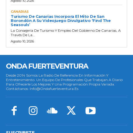
Agosto 10, 2026
CANARIAS
Turismo De Canarias Incorpora El Mito De San
Borondón A Su Videojuego Divulgativo ‘Find The
Seasouls’
La Consejería De Turismo Y Empleo Del Gobierno De Canarias, A
Través De La...
Agosto 10, 2026
ONDA FUERTEVENTURA
Desde 2014 Somos La Radio De Referencia En Información Y
Entretenimiento. Un Equipo De Profesionales Que Trabajan A Diario
Para Ofrecerle Los Mejores Y Una Programación Propia Variada.
Contáctanos: Info@ondafuerteventura.es
SUSCRIBETE