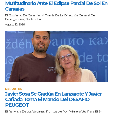
Multitudinario Ante El Eclipse Parcial De Sol En
Canarias
El Gobierno De Canarias, A Través De La Dirección General De
Emergencias, Declara La...
Agosto 10, 2026
DEPORTES
Javier Sosa Se Gradúa En Lanzarote Y Javier
Cañada Toma El Mando Del DESAFÍO
PEUGEOT
El Rally Isla De Los Volcanes, Puntuable Por Primera Vez Para El S-