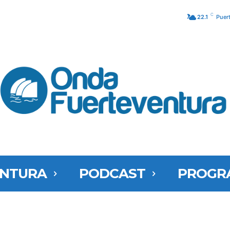
C
22.1
Puer
ENTURA
PODCAST
PROGR