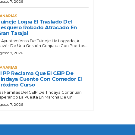
gosto 7, 2026
ANARIAS
uineje Logra El Traslado Del
esquero Robado Atracado En
ran Tarajal
l Ayuntamiento De Tuineje Ha Logrado, A
ravés De Una Gestión Conjunta Con Puertos...
gosto 7, 2026
ANARIAS
l PP Reclama Que El CEIP De
indaya Cuente Con Comedor El
róximo Curso
as Familias Del CEIP De Tindaya Continúan
sperando La Puesta En Marcha De Un...
gosto 7, 2026