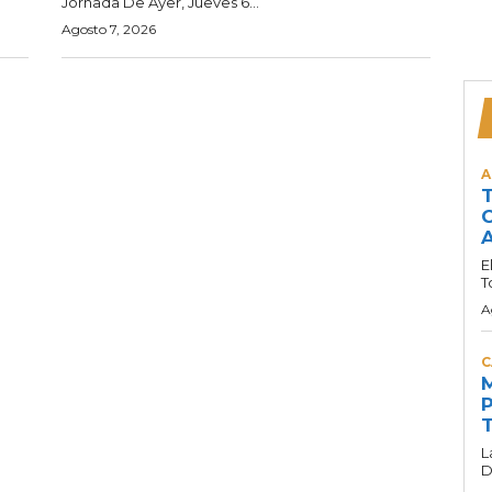
Jornada De Ayer, Jueves 6...
Agosto 7, 2026
A
T
C
A
E
T
A
C
M
P
T
L
D