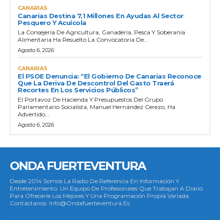
CANARIAS
Canarias Destina 7,1 Millones En Ayudas Al Sector
Pesquero Y Acuícola
La Consejería De Agricultura, Ganadería, Pesca Y Soberanía
Alimentaria Ha Resuelto La Convocatoria De...
Agosto 6, 2026
CANARIAS
El PSOE Denuncia: “El Gobierno De Canarias Reconoce
Que La Deriva De Descontrol Del Gasto Traerá
Recortes En Los Servicios Públicos”
El Portavoz De Hacienda Y Presupuestos Del Grupo
Parlamentario Socialista, Manuel Hernández Cerezo, Ha
Advertido...
Agosto 6, 2026
ONDA FUERTEVENTURA
Desde 2014 Somos La Radio De Referencia En Información Y
Entretenimiento. Un Equipo De Profesionales Que Trabajan A Diario
Para Ofrecerle Los Mejores Y Una Programación Propia Variada.
Contáctanos: Info@ondafuerteventura.es