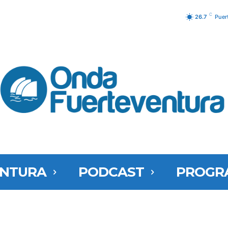
C
26.7
Puer
ENTURA
PODCAST
PROGR