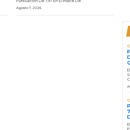
Puntuación De 7,97 En El Índice De...
Agosto 7, 2026
C
F
D
Q
E
S
C
A
C
P
7
D
E
P