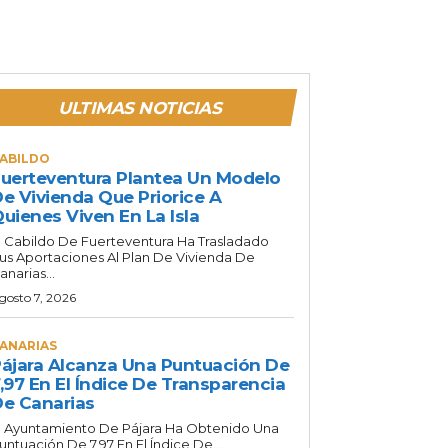
ULTIMAS NOTICIAS
ABILDO
uerteventura Plantea Un Modelo
e Vivienda Que Priorice A
uienes Viven En La Isla
l Cabildo De Fuerteventura Ha Trasladado
us Aportaciones Al Plan De Vivienda De
anarias...
gosto 7, 2026
ANARIAS
ájara Alcanza Una Puntuación De
,97 En El Índice De Transparencia
e Canarias
l Ayuntamiento De Pájara Ha Obtenido Una
untuación De 7,97 En El Índice De...