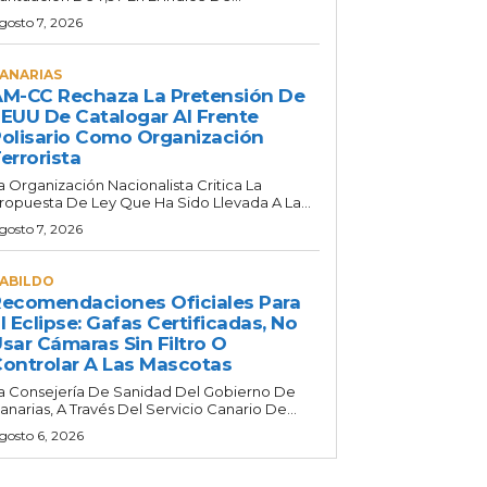
gosto 7, 2026
ANARIAS
M-CC Rechaza La Pretensión De
EUU De Catalogar Al Frente
olisario Como Organización
errorista
a Organización Nacionalista Critica La
ropuesta De Ley Que Ha Sido Llevada A La...
gosto 7, 2026
ABILDO
ecomendaciones Oficiales Para
l Eclipse: Gafas Certificadas, No
sar Cámaras Sin Filtro O
ontrolar A Las Mascotas
a Consejería De Sanidad Del Gobierno De
anarias, A Través Del Servicio Canario De...
gosto 6, 2026