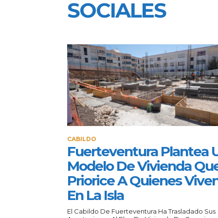
SOCIALES
CABILDO
Fuerteventura Plantea 
Modelo De Vivienda Qu
Priorice A Quienes Vive
En La Isla
El Cabildo De Fuerteventura Ha Trasladado Sus