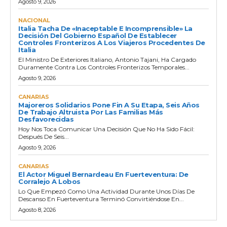
Agosto 9, 2026
NACIONAL
Italia Tacha De «inaceptable E Incomprensible» La
Decisión Del Gobierno Español De Establecer
Controles Fronterizos A Los Viajeros Procedentes De
Italia
El Ministro De Exteriores Italiano, Antonio Tajani, Ha Cargado
Duramente Contra Los Controles Fronterizos Temporales...
Agosto 9, 2026
CANARIAS
Majoreros Solidarios Pone Fin A Su Etapa, Seis Años
De Trabajo Altruista Por Las Familias Más
Desfavorecidas
Hoy Nos Toca Comunicar Una Decisión Que No Ha Sido Fácil:
Después De Seis...
Agosto 9, 2026
CANARIAS
El Actor Miguel Bernardeau En Fuerteventura: De
Corralejo A Lobos
Lo Que Empezó Como Una Actividad Durante Unos Días De
Descanso En Fuerteventura Terminó Convirtiéndose En...
Agosto 8, 2026