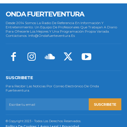
ONDA FUERTEVENTURA
Desde 2014 Somos La Radio De Referencia En Información Y
Entretenimiento. Un Equipo De Profesionales Que Trabajan A Diario
Para Ofrecerle Los Mejores Y Una Programación Propia Variada.
Contáctanos: Info@ondafuerteventura.es
SUSCRIBETE
Para Recibir Las Noticias Por Correo Electrónico De Onda
Fuerteventura.
SUSCRIBETE
© Copyright 2023 - Todos Los Derechos Reservados.
Política De Cookies
|
Aviso Legal
|
Privacidad