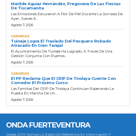
Matilde Aguiar Hernández, Pregonera De Las Fiestas
De Tiscamanita
Las Emociones Estuvieron A Flor De Piel Durante La Jornada De
Ayer, Jueves 6...
Agosto 7, 2026
CANARIAS
Tuineje Logra El Traslado Del Pesquero Robado
Atracado En Gran Tarajal
El Ayuntamiento De Tuineje Ha Logrado, A Través De Una
Gestión Conjunta Con Puertos...
Agosto 7, 2026
CANARIAS
El PP Reclama Que El CEIP De Tindaya Cuente Con
Comedor El Próximo Curso
Las Familias Del CEIP De Tindaya Continúan Esperando La
Puesta En Marcha De Un...
Agosto 7, 2026
ONDA FUERTEVENTURA
Desde 2014 Somos La Radio De Referencia En Información Y