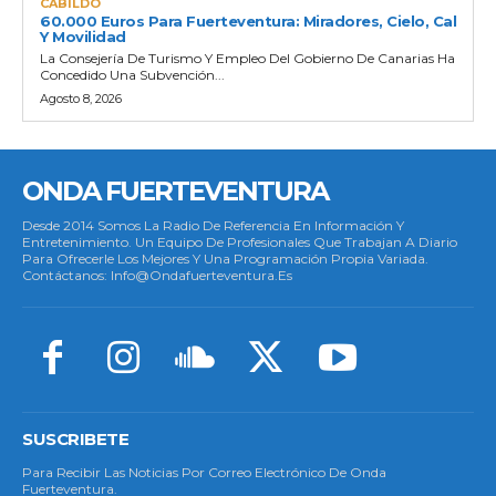
CABILDO
60.000 Euros Para Fuerteventura: Miradores, Cielo, Cal
Y Movilidad
La Consejería De Turismo Y Empleo Del Gobierno De Canarias Ha
Concedido Una Subvención...
Agosto 8, 2026
ONDA FUERTEVENTURA
Desde 2014 Somos La Radio De Referencia En Información Y
Entretenimiento. Un Equipo De Profesionales Que Trabajan A Diario
Para Ofrecerle Los Mejores Y Una Programación Propia Variada.
Contáctanos: Info@ondafuerteventura.es
SUSCRIBETE
Para Recibir Las Noticias Por Correo Electrónico De Onda
Fuerteventura.