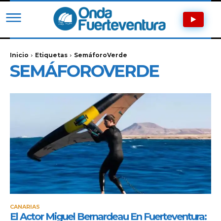
Inicio
Etiquetas
SemáforoVerde
SEMÁFOROVERDE
CANARIAS
El Actor Miguel Bernardeau En Fuerteventura: