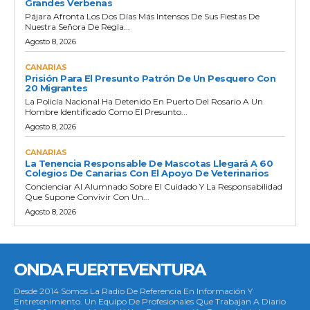
Grandes Verbenas
Pájara Afronta Los Dos Días Más Intensos De Sus Fiestas De
Nuestra Señora De Regla...
Agosto 8, 2026
CANARIAS
Prisión Para El Presunto Patrón De Un Pesquero Con
20 Migrantes
La Policía Nacional Ha Detenido En Puerto Del Rosario A Un
Hombre Identificado Como El Presunto...
Agosto 8, 2026
CANARIAS
La Tenencia Responsable De Mascotas Llegará A 60
Colegios De Canarias Con El Apoyo De Veterinarios
Concienciar Al Alumnado Sobre El Cuidado Y La Responsabilidad
Que Supone Convivir Con Un...
Agosto 8, 2026
ONDA FUERTEVENTURA
Desde 2014 Somos La Radio De Referencia En Información Y
Entretenimiento. Un Equipo De Profesionales Que Trabajan A Diario