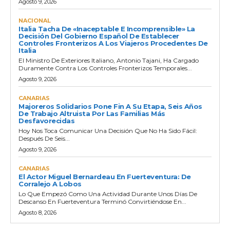
Agosto 9, 2026
NACIONAL
Italia Tacha De «inaceptable E Incomprensible» La
Decisión Del Gobierno Español De Establecer
Controles Fronterizos A Los Viajeros Procedentes De
Italia
El Ministro De Exteriores Italiano, Antonio Tajani, Ha Cargado
Duramente Contra Los Controles Fronterizos Temporales...
Agosto 9, 2026
CANARIAS
Majoreros Solidarios Pone Fin A Su Etapa, Seis Años
De Trabajo Altruista Por Las Familias Más
Desfavorecidas
Hoy Nos Toca Comunicar Una Decisión Que No Ha Sido Fácil:
Después De Seis...
Agosto 9, 2026
CANARIAS
El Actor Miguel Bernardeau En Fuerteventura: De
Corralejo A Lobos
Lo Que Empezó Como Una Actividad Durante Unos Días De
Descanso En Fuerteventura Terminó Convirtiéndose En...
Agosto 8, 2026