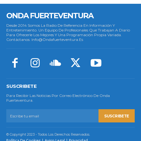
ONDA FUERTEVENTURA
Desde 2014 Somos La Radio De Referencia En Información Y
Entretenimiento. Un Equipo De Profesionales Que Trabajan A Diario
Para Ofrecerle Los Mejores Y Una Programación Propia Variada.
Contáctanos: Info@ondafuerteventura.es
SUSCRIBETE
Para Recibir Las Noticias Por Correo Electrónico De Onda
Fuerteventura.
SUSCRIBETE
© Copyright 2023 - Todos Los Derechos Reservados.
Política De Cookies
|
Aviso Legal
|
Privacidad