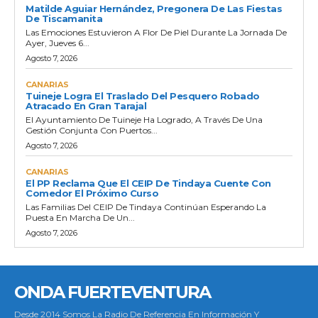
Matilde Aguiar Hernández, Pregonera De Las Fiestas
De Tiscamanita
Las Emociones Estuvieron A Flor De Piel Durante La Jornada De
Ayer, Jueves 6...
Agosto 7, 2026
CANARIAS
Tuineje Logra El Traslado Del Pesquero Robado
Atracado En Gran Tarajal
El Ayuntamiento De Tuineje Ha Logrado, A Través De Una
Gestión Conjunta Con Puertos...
Agosto 7, 2026
CANARIAS
El PP Reclama Que El CEIP De Tindaya Cuente Con
Comedor El Próximo Curso
Las Familias Del CEIP De Tindaya Continúan Esperando La
Puesta En Marcha De Un...
Agosto 7, 2026
ONDA FUERTEVENTURA
Desde 2014 Somos La Radio De Referencia En Información Y