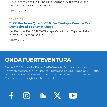
El Ayuntamiento De Tuineje Ha Logrado, A Través De Una
Gestión Conjunta Con Puertos...
Agosto 7, 2026
CANARIAS
El PP Reclama Que El CEIP De Tindaya Cuente Con
Comedor El Próximo Curso
Las Familias Del CEIP De Tindaya Continúan Esperando La
Puesta En Marcha De Un...
Agosto 7, 2026
ONDA FUERTEVENTURA
Desde 2014 Somos La Radio De Referencia En Información Y
Entretenimiento. Un Equipo De Profesionales Que Trabajan A Diario
Para Ofrecerle Los Mejores Y Una Programación Propia Variada.
Contáctanos: Info@ondafuerteventura.es