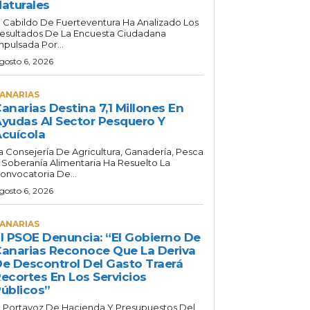
aturales
l Cabildo De Fuerteventura Ha Analizado Los
esultados De La Encuesta Ciudadana
mpulsada Por...
gosto 6, 2026
ANARIAS
anarias Destina 7,1 Millones En
yudas Al Sector Pesquero Y
cuícola
a Consejería De Agricultura, Ganadería, Pesca
 Soberanía Alimentaria Ha Resuelto La
onvocatoria De...
gosto 6, 2026
ANARIAS
l PSOE Denuncia: “El Gobierno De
anarias Reconoce Que La Deriva
e Descontrol Del Gasto Traerá
ecortes En Los Servicios
úblicos”
l Portavoz De Hacienda Y Presupuestos Del