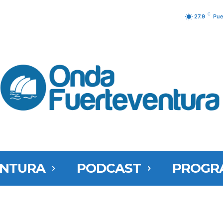
C
27.9
Pue
ENTURA
PODCAST
PROGR