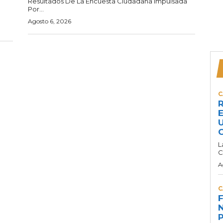
Resultados De La Encuesta Ciudadana Impulsada
Por...
Agosto 6, 2026
C
R
E
U
C
L
C
A
C
F
N
P