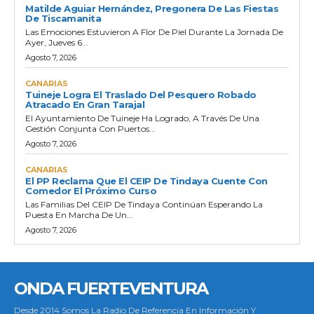
Matilde Aguiar Hernández, Pregonera De Las Fiestas
De Tiscamanita
Las Emociones Estuvieron A Flor De Piel Durante La Jornada De
Ayer, Jueves 6...
Agosto 7, 2026
CANARIAS
Tuineje Logra El Traslado Del Pesquero Robado
Atracado En Gran Tarajal
El Ayuntamiento De Tuineje Ha Logrado, A Través De Una
Gestión Conjunta Con Puertos...
Agosto 7, 2026
CANARIAS
El PP Reclama Que El CEIP De Tindaya Cuente Con
Comedor El Próximo Curso
Las Familias Del CEIP De Tindaya Continúan Esperando La
Puesta En Marcha De Un...
Agosto 7, 2026
ONDA FUERTEVENTURA
Desde 2014 Somos La Radio De Referencia En Información Y