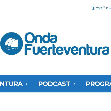
C
23.9
Pue
ENTURA
PODCAST
PROGR