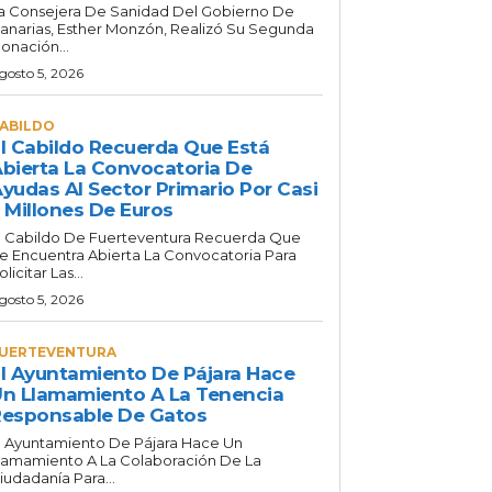
a Consejera De Sanidad Del Gobierno De
anarias, Esther Monzón, Realizó Su Segunda
onación...
gosto 5, 2026
ABILDO
l Cabildo Recuerda Que Está
bierta La Convocatoria De
yudas Al Sector Primario Por Casi
 Millones De Euros
l Cabildo De Fuerteventura Recuerda Que
e Encuentra Abierta La Convocatoria Para
olicitar Las...
gosto 5, 2026
UERTEVENTURA
l Ayuntamiento De Pájara Hace
n Llamamiento A La Tenencia
esponsable De Gatos
l Ayuntamiento De Pájara Hace Un
lamamiento A La Colaboración De La
iudadanía Para...