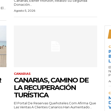
Canarias, Esther Monzón, Realizó Su Segunda
Donación...
l...
Agosto 5, 2026
C
P
B
L
E
N
CANARIAS
P
R
CANARIAS, CAMINO DE
A
LA RECUPERACIÓN
TURÍSTICA
C
M
D
El Portal De Reservas Quehoteles.com Afirma Que
V
Las Ventas A Clientes Canarios Han Aumentado...