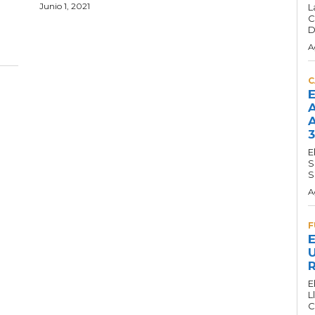
Junio 1, 2021
L
C
D
A
C
E
A
A
3
E
S
S
A
F
E
U
R
E
L
C