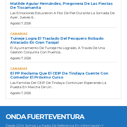
Matilde Aguiar Hernández, Pregonera De Las Fiestas
De Tiscamanita
Las Emociones Estuvieron A Flor De Piel Durante La Jornada De
Ayer, Jueves 6...
Agosto 7, 2026
CANARIAS
Tuineje Logra El Traslado Del Pesquero Robado
Atracado En Gran Tarajal
El Ayuntamiento De Tuineje Ha Logrado, A Través De Una
Gestión Conjunta Con Puertos...
Agosto 7, 2026
CANARIAS
El PP Reclama Que El CEIP De Tindaya Cuente Con
Comedor El Próximo Curso
Las Familias Del CEIP De Tindaya Continúan Esperando La
Puesta En Marcha De Un...
Agosto 7, 2026
ONDA FUERTEVENTURA
Desde 2014 Somos La Radio De Referencia En Información Y