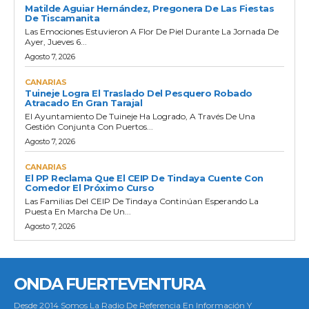
Matilde Aguiar Hernández, Pregonera De Las Fiestas
De Tiscamanita
Las Emociones Estuvieron A Flor De Piel Durante La Jornada De
Ayer, Jueves 6...
Agosto 7, 2026
CANARIAS
Tuineje Logra El Traslado Del Pesquero Robado
Atracado En Gran Tarajal
El Ayuntamiento De Tuineje Ha Logrado, A Través De Una
Gestión Conjunta Con Puertos...
Agosto 7, 2026
CANARIAS
El PP Reclama Que El CEIP De Tindaya Cuente Con
Comedor El Próximo Curso
Las Familias Del CEIP De Tindaya Continúan Esperando La
Puesta En Marcha De Un...
Agosto 7, 2026
ONDA FUERTEVENTURA
Desde 2014 Somos La Radio De Referencia En Información Y