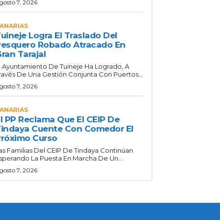
gosto 7, 2026
ANARIAS
uineje Logra El Traslado Del
esquero Robado Atracado En
ran Tarajal
l Ayuntamiento De Tuineje Ha Logrado, A
ravés De Una Gestión Conjunta Con Puertos...
gosto 7, 2026
ANARIAS
l PP Reclama Que El CEIP De
indaya Cuente Con Comedor El
róximo Curso
as Familias Del CEIP De Tindaya Continúan
sperando La Puesta En Marcha De Un...
gosto 7, 2026