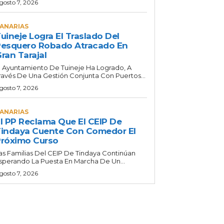
gosto 7, 2026
ANARIAS
uineje Logra El Traslado Del
esquero Robado Atracado En
ran Tarajal
l Ayuntamiento De Tuineje Ha Logrado, A
ravés De Una Gestión Conjunta Con Puertos...
gosto 7, 2026
ANARIAS
l PP Reclama Que El CEIP De
indaya Cuente Con Comedor El
róximo Curso
as Familias Del CEIP De Tindaya Continúan
sperando La Puesta En Marcha De Un...
gosto 7, 2026