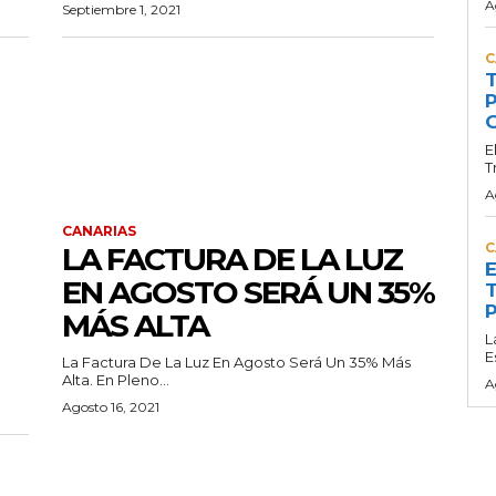
A
Septiembre 1, 2021
C
T
P
G
E
T
A
CANARIAS
C
LA FACTURA DE LA LUZ
E
EN AGOSTO SERÁ UN 35%
T
P
MÁS ALTA
L
E
La Factura De La Luz En Agosto Será Un 35% Más
Alta. En Pleno...
A
Agosto 16, 2021