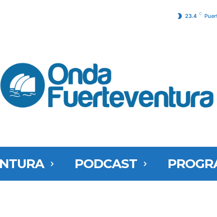
C
23.4
Puer
ENTURA
PODCAST
PROGR