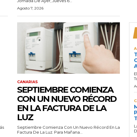
Jornada De Ayer, Jueves 6...
Agosto 7, 2026
A
T
C
A
E
T
CANARIAS
A
SEPTIEMBRE COMIENZA
CON UN NUEVO RÉCORD
C
EN LA FACTURA DE LA
M
P
LUZ
T
L
ás
Septiembre Comienza Con Un Nuevo Récord En La
D
Factura De La Luz. Para Mañana...