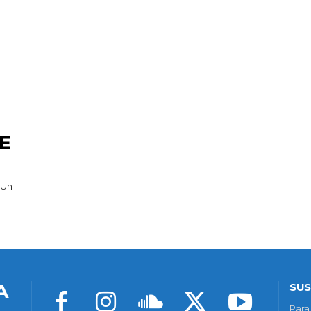
E
 Un
A
SUS
Para