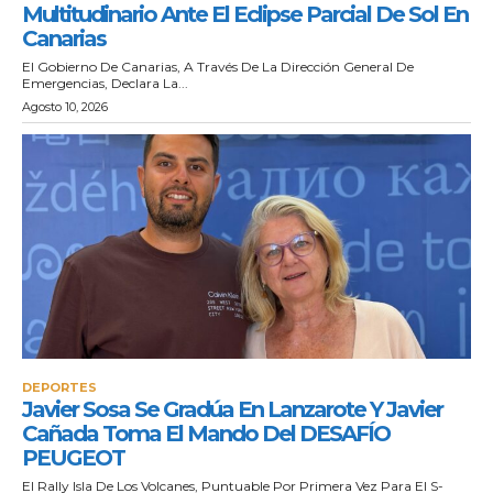
Multitudinario Ante El Eclipse Parcial De Sol En
Canarias
El Gobierno De Canarias, A Través De La Dirección General De
Emergencias, Declara La...
Agosto 10, 2026
DEPORTES
Javier Sosa Se Gradúa En Lanzarote Y Javier
Cañada Toma El Mando Del DESAFÍO
PEUGEOT
El Rally Isla De Los Volcanes, Puntuable Por Primera Vez Para El S-