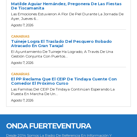
Matilde Aguiar Hernández, Pregonera De Las Fiestas
De Tiscamanita
Las Emociones Estuvieron A Flor De Piel Durante La Jornada De
Ayer, Jueves 6...
Agosto 7, 2026
CANARIAS
Tuineje Logra El Traslado Del Pesquero Robado
Atracado En Gran Tarajal
El Ayuntamiento De Tuineje Ha Logrado, A Través De Una
Gestión Conjunta Con Puertos...
Agosto 7, 2026
CANARIAS
El PP Reclama Que El CEIP De Tindaya Cuente Con
Comedor El Próximo Curso
Las Familias Del CEIP De Tindaya Continúan Esperando La
Puesta En Marcha De Un...
Agosto 7, 2026
ONDA FUERTEVENTURA
Desde 2014 Somos La Radio De Referencia En Información Y