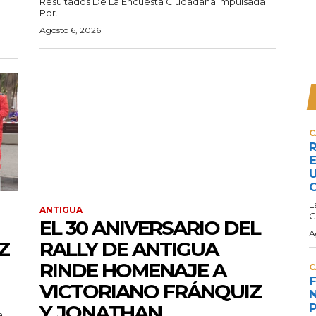
Resultados De La Encuesta Ciudadana Impulsada
Por...
Agosto 6, 2026
C
R
E
U
C
L
ANTIGUA
C
EL 30 ANIVERSARIO DEL
A
Z
RALLY DE ANTIGUA
RINDE HOMENAJE A
C
F
VICTORIANO FRÁNQUIZ
N
Y JONATHAN
P
a