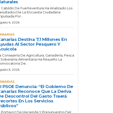
aturales
l Cabildo De Fuerteventura Ha Analizado Los
esultados De La Encuesta Ciudadana
mpulsada Por...
gosto 6, 2026
ANARIAS
anarias Destina 7,1 Millones En
yudas Al Sector Pesquero Y
cuícola
a Consejería De Agricultura, Ganadería, Pesca
 Soberanía Alimentaria Ha Resuelto La
onvocatoria De...
gosto 6, 2026
ANARIAS
l PSOE Denuncia: “El Gobierno De
anarias Reconoce Que La Deriva
e Descontrol Del Gasto Traerá
ecortes En Los Servicios
úblicos”
l Portavoz De Hacienda Y Presupuestos Del