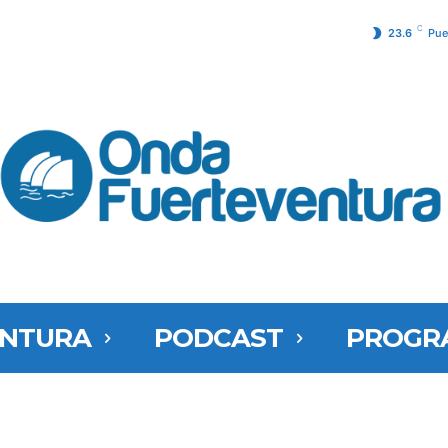
C
23.6
Pue
ENTURA
PODCAST
PROGR