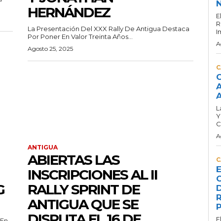
N
HERNÁNDEZ
E
R
La Presentación Del XXX Rally De Antigua Destaca
I
Por Poner En Valor Treinta Años...
A
Agosto 25, 2025
C
C
A
A
L
Y
C
A
ANTIGUA
ABIERTAS LAS
C
E
INSCRIPCIONES AL II
C
G
RALLY SPRINT DE
D
R
ANTIGUA QUE SE
P
DISPUTA EL 16 DE
E
 En