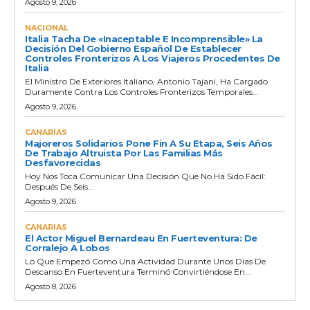
Agosto 9, 2026
NACIONAL
Italia Tacha De «inaceptable E Incomprensible» La
Decisión Del Gobierno Español De Establecer
Controles Fronterizos A Los Viajeros Procedentes De
Italia
El Ministro De Exteriores Italiano, Antonio Tajani, Ha Cargado
Duramente Contra Los Controles Fronterizos Temporales...
Agosto 9, 2026
CANARIAS
Majoreros Solidarios Pone Fin A Su Etapa, Seis Años
De Trabajo Altruista Por Las Familias Más
Desfavorecidas
Hoy Nos Toca Comunicar Una Decisión Que No Ha Sido Fácil:
Después De Seis...
Agosto 9, 2026
CANARIAS
El Actor Miguel Bernardeau En Fuerteventura: De
Corralejo A Lobos
Lo Que Empezó Como Una Actividad Durante Unos Días De
Descanso En Fuerteventura Terminó Convirtiéndose En...
Agosto 8, 2026