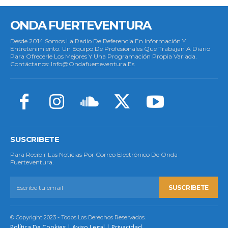
ONDA FUERTEVENTURA
Desde 2014 Somos La Radio De Referencia En Información Y
Entretenimiento. Un Equipo De Profesionales Que Trabajan A Diario
Para Ofrecerle Los Mejores Y Una Programación Propia Variada.
Contáctanos: Info@ondafuerteventura.es
SUSCRIBETE
Para Recibir Las Noticias Por Correo Electrónico De Onda
Fuerteventura.
SUSCRIBETE
© Copyright 2023 - Todos Los Derechos Reservados.
Política De Cookies
|
Aviso Legal
|
Privacidad