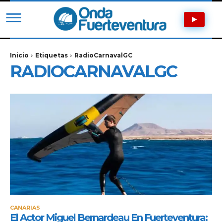
Inicio
Etiquetas
RadioCarnavalGC
RADIOCARNAVALGC
CANARIAS
El Actor Miguel Bernardeau En Fuerteventura: