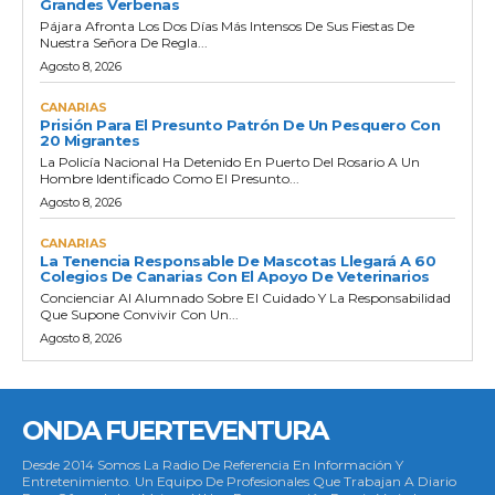
Grandes Verbenas
Pájara Afronta Los Dos Días Más Intensos De Sus Fiestas De
Nuestra Señora De Regla...
Agosto 8, 2026
CANARIAS
Prisión Para El Presunto Patrón De Un Pesquero Con
20 Migrantes
La Policía Nacional Ha Detenido En Puerto Del Rosario A Un
Hombre Identificado Como El Presunto...
Agosto 8, 2026
CANARIAS
La Tenencia Responsable De Mascotas Llegará A 60
Colegios De Canarias Con El Apoyo De Veterinarios
Concienciar Al Alumnado Sobre El Cuidado Y La Responsabilidad
Que Supone Convivir Con Un...
Agosto 8, 2026
ONDA FUERTEVENTURA
Desde 2014 Somos La Radio De Referencia En Información Y
Entretenimiento. Un Equipo De Profesionales Que Trabajan A Diario