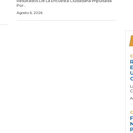
Resultados De La Encuesta Ciudadana Impulsada
Por...
Agosto 6, 2026
C
R
E
U
C
L
C
A
C
F
N
P