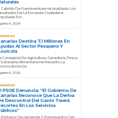
aturales
l Cabildo De Fuerteventura Ha Analizado Los
esultados De La Encuesta Ciudadana
mpulsada Por...
gosto 6, 2026
ANARIAS
anarias Destina 7,1 Millones En
yudas Al Sector Pesquero Y
cuícola
a Consejería De Agricultura, Ganadería, Pesca
 Soberanía Alimentaria Ha Resuelto La
onvocatoria De...
gosto 6, 2026
ANARIAS
l PSOE Denuncia: “El Gobierno De
anarias Reconoce Que La Deriva
e Descontrol Del Gasto Traerá
ecortes En Los Servicios
úblicos”
l Portavoz De Hacienda Y Presupuestos Del