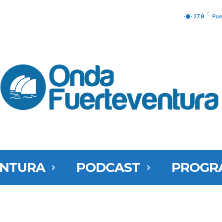
C
27.9
Pue
ENTURA
PODCAST
PROGR